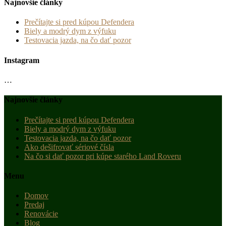
Najnovšie články
Prečítajte si pred kúpou Defendera
Biely a modrý dym z výfuku
Testovacia jazda, na čo dať pozor
Instagram
…
Najnovšie články
Prečítajte si pred kúpou Defendera
Biely a modrý dym z výfuku
Testovacia jazda, na čo dať pozor
Ako dešifrovať sériové čísla
Na čo si dať pozor pri kúpe starého Land Roveru
Menu
Domov
Predaj
Renovácie
Blog