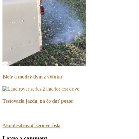
Biely a modrý dym z výfuku
Testovacia jazda, na čo dať pozor
Ako dešifrovať sériové čísla
Leave a comment