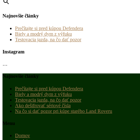
Najnovšie články
Prečítajte si pred kúpou Defendera
Biely a modrý dym z výfuku
Testovacia jazda, na čo dať pozor
Instagram
…
Najnovšie články
Prečítajte si pred kúpou Defendera
Biely a modrý dym z výfuku
Testovacia jazda, na čo dať pozor
Ako dešifrovať sériové čísla
Na čo si dať pozor pri kúpe starého Land Roveru
Menu
Domov