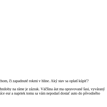
chom, či zapadnuté rokmi v hline. Aký stav sa oplatí kúpiť?
 hniloby na ráme je zázrak. Väčšina áut ma opravované šasi, vyváraný
síce eur a napriek tomu sa vám nepodarí dostať auto do pôvodného