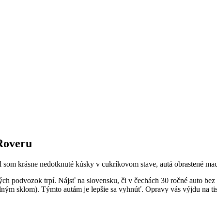
 Roveru
idel som krásne nedotknuté kúsky v cukríkovom stave, autá obrastené ma
ch podvozok trpí. Nájsť na slovensku, či v čechách 30 ročné auto bez
elným sklom). Týmto autám je lepšie sa vyhnúť. Opravy vás výjdu na ti