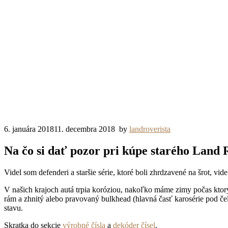
6. januára 2018
11. decembra 2018
by
landroverista
Na čo si dať pozor pri kúpe starého Land
Videl som defenderi a staršie série, ktoré boli zhrdzavené na šrot, v
V našich krajoch autá trpia koróziou, nakoľko máme zimy počas ktorý
rám a zhnitý alebo pravovaný bulkhead (hlavná časť karosérie pod č
stavu.
Skratka do sekcie
výrobné čísla
a
dekóder čísel
.