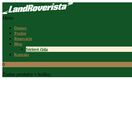
Menu
Domov
Predaj
Renovácie
Blog
Sériové čísla
Kontakt
0
Žiadne produkty v košíku.