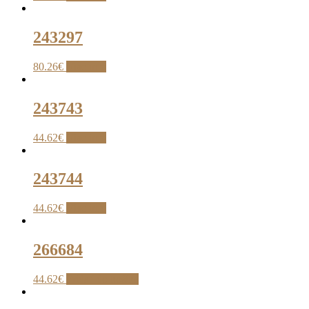
243297
80.26
€
Viac info
243743
44.62
€
Viac info
243744
44.62
€
Viac info
266684
44.62
€
Pridať do košíka