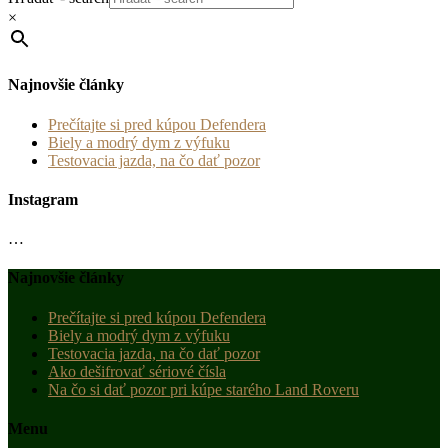
×
Najnovšie články
Prečítajte si pred kúpou Defendera
Biely a modrý dym z výfuku
Testovacia jazda, na čo dať pozor
Instagram
…
Najnovšie články
Prečítajte si pred kúpou Defendera
Biely a modrý dym z výfuku
Testovacia jazda, na čo dať pozor
Ako dešifrovať sériové čísla
Na čo si dať pozor pri kúpe starého Land Roveru
Menu