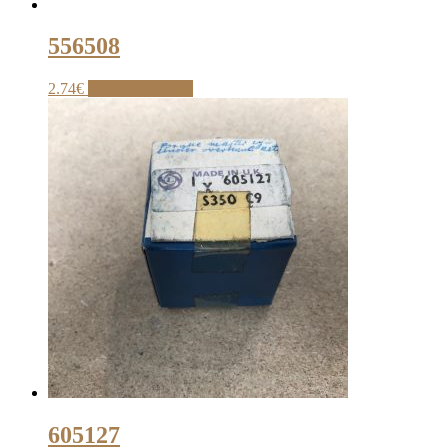
556508
2.74
€
Pridať do košíka
605127