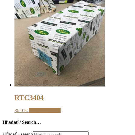
RTC3404
86.01
€
Pridať do košíka
Hľadať / Search…
Hľadať - search