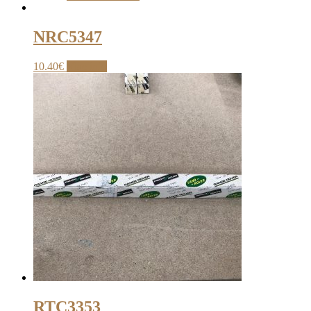
NRC5347
10.40
€
Viac info
RTC3353