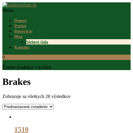
Menu
Domov
Predaj
Renovácie
Blog
Sériové čísla
Kontakt
0
Žiadne produkty v košíku.
Brakes
Zobrazuje sa všetkych 28 výsledkov
1510